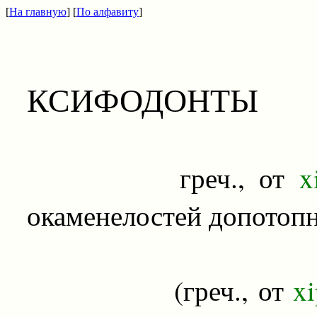
[
На главную
] [
По алфавиту
]
КСИФОДОНТЫ
греч., от
xi
окаменелостей допотопн
(греч., от
xi