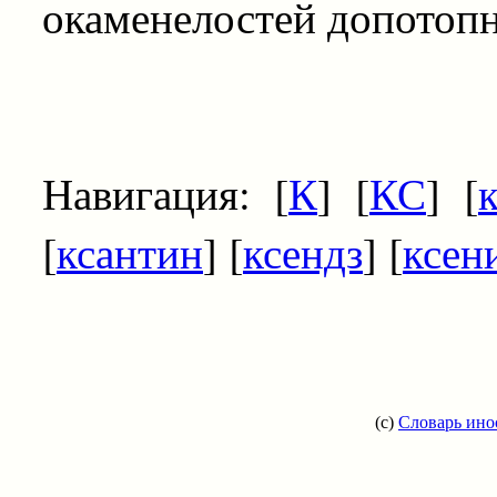
окаменелостей допотоп
Навигация: [
К
] [
КС
] [
[
ксантин
] [
ксендз
] [
ксен
(c)
Словарь ино