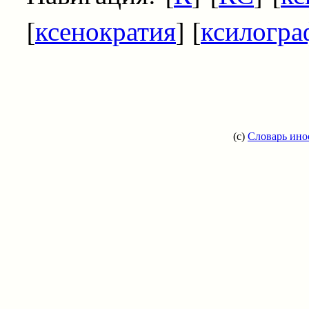
[
ксенократия
] [
ксилогра
(c)
Словарь ино