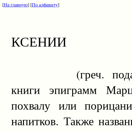
[
На главную
] [
По алфавиту
]
КСЕНИИ
(греч. подарки г
книги эпиграмм Марц
похвалу или порицани
напитков. Также назва