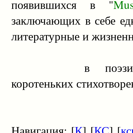
появившихся в "
Mu
заключающих в себе ед
литературные и жизнен
в поэзии так
коротеньких стихотворе
Навигация: [
К
] [
КС
] [
кс