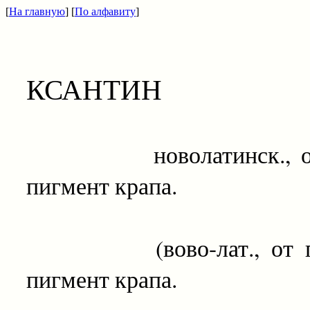
[
На главную
] [
По алфавиту
]
КСАНТИН
новолатинск., от 
пигмент крапа.
(вово-лат., от гр
пигмент крапа.