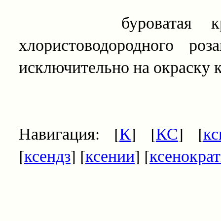
буроватая краска,
хлористоводородного роз
исключительно на окраску 
Навигация: [
К
] [
КС
] [
кс
[
ксендз
] [
ксении
] [
ксенокра