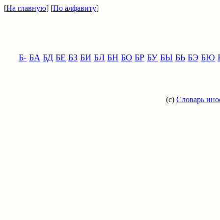
[
На главную
] [
По алфавиту
]
Б-
БА
БД
БЕ
БЗ
БИ
БЛ
БН
БО
БР
БУ
БЫ
БЬ
БЭ
БЮ
(c)
Словарь ино