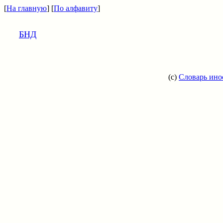
[
На главную
] [
По алфавиту
]
БНД
(c)
Словарь ино