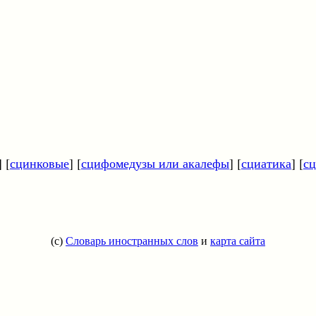
] [
сцинковые
] [
сцифомедузы или акалефы
] [
сциатика
] [
сц
(c)
Словарь иностранных слов
и
карта сайта