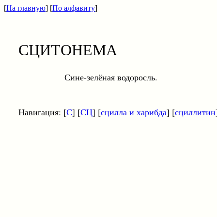
[
На главную
] [
По алфавиту
]
СЦИТОНЕМА
Сине-зелёная водоросль.
Навигация: [
С
] [
СЦ
] [
сцилла и харибда
] [
сциллитин