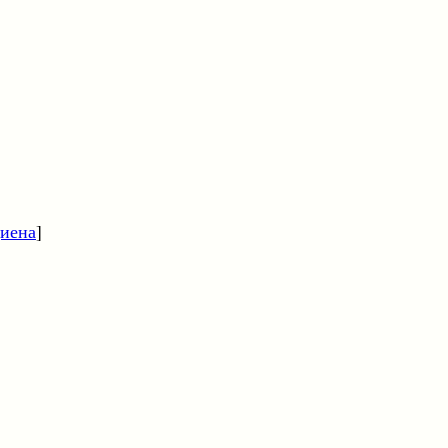
иена
]