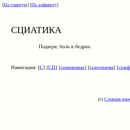
[
На главную
] [
По алфавиту
]
СЦИАТИКА
Подагра; боль в бедрах.
Навигация: [
С
] [
СЦ
] [
сцинковые
] [
сцитонема
] [
сциф
(c)
Словарь ино