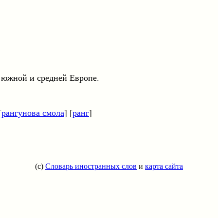
ной и средней Европе.
[
рангунова смола
] [
ранг
]
(c)
Словарь иностранных слов
и
карта сайта