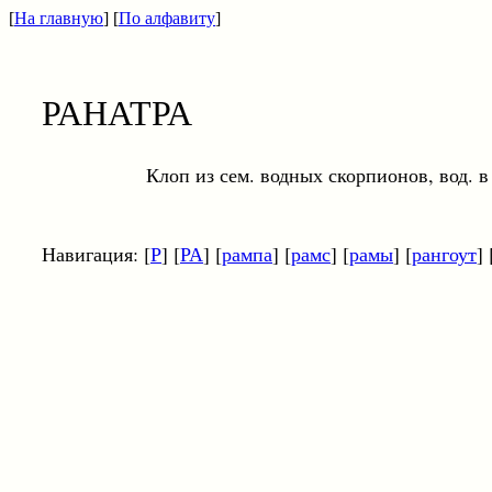
[
На главную
] [
По алфавиту
]
РАНАТРА
Клоп из сем. водных скорпионов, вод. в юж
Навигация: [
Р
] [
РА
] [
рампа
] [
рамс
] [
рамы
] [
рангоут
] 