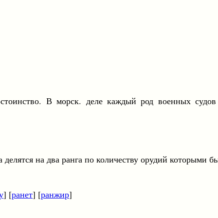
тво. В морск. деле каждый род военных судов разд
тся на два ранга по количеству орудий которыми бы
у
] [
ранет
] [
ранжир
]