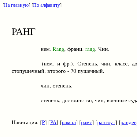
[
На главную
] [
По алфавиту
]
РАНГ
нем.
Rang
, франц.
rang
. Чин.
(нем. и фр.). Степень, чин, класс, достоинс
стопушечный, второго - 70 пушечный.
чин, степень.
степень, достоинство, чин; военные суда деля
Навигация: [
Р
] [
РА
] [
рампа
] [
рамс
] [
рангоут
] [
рандев