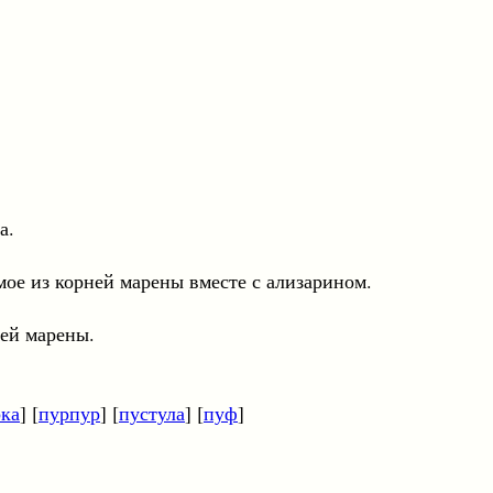
а.
з корней марены вместе с ализарином.
й марены.
ка
] [
пурпур
] [
пустула
] [
пуф
]