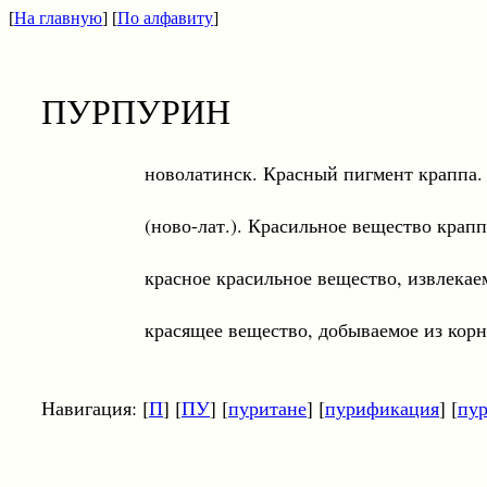
[
На главную
] [
По алфавиту
]
ПУРПУРИН
новолатинск. Красный пигмент краппа.
(ново-лат.). Красильное вещество крапп
красное красильное вещество, извлекаемое и
красящее вещество, добываемое из корне
Навигация: [
П
] [
ПУ
] [
пуритане
] [
пурификация
] [
пур