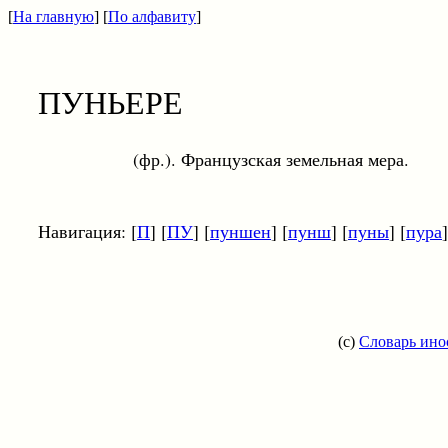
[
На главную
] [
По алфавиту
]
ПУНЬЕРЕ
(фр.). Французская земельная мера.
Навигация: [
П
] [
ПУ
] [
пуншен
] [
пунш
] [
пуны
] [
пура
]
(c)
Словарь ино