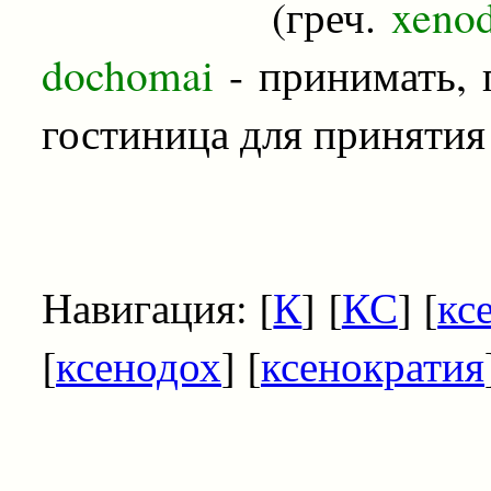
(греч.
xenod
dochomai
- принимать, 
гостиница для принятия
Навигация: [
К
] [
КС
] [
кс
[
ксенодох
] [
ксенократия