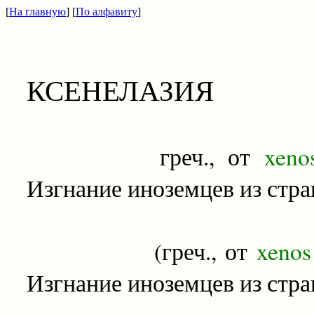
[
На главную
] [
По алфавиту
]
КСЕНЕЛАЗИЯ
греч., от
xeno
Изгнание иноземцев из стра
(греч., от
xeno
Изгнание иноземцев из стра