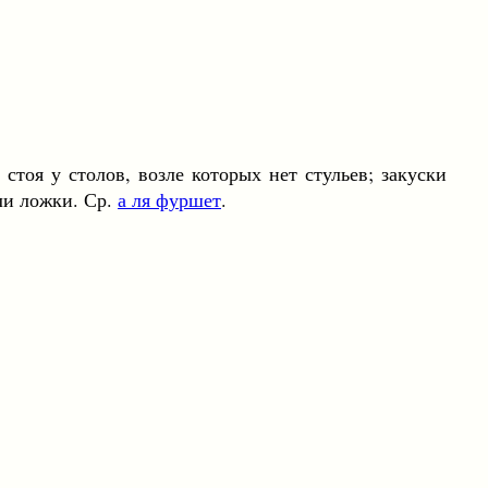
, стоя у столов, возле которых нет стульев; закуски
ли ложки. Ср.
а ля фуршет
.