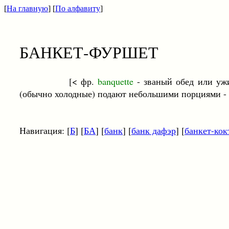
[
На главную
] [
По алфавиту
]
БАНКЕТ-ФУРШЕТ
[< фр.
banquette
- званый обед или уж
(обычно холодные) подают небольшими порциями - 
Навигация: [
Б
] [
БА
] [
банк
] [
банк дафэр
] [
банкет-кок