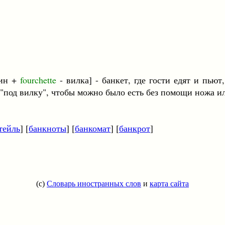
ин +
fourchette
- вилка] - банкет, где гости едят и пьют
"под вилку", чтобы можно было есть без помощи ножа и
тейль
] [
банкноты
] [
банкомат
] [
банкрот
]
(c)
Словарь иностранных слов
и
карта сайта