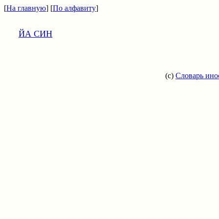
[
На главную
] [
По алфавиту
]
ЙА СИН
(c)
Словарь ино