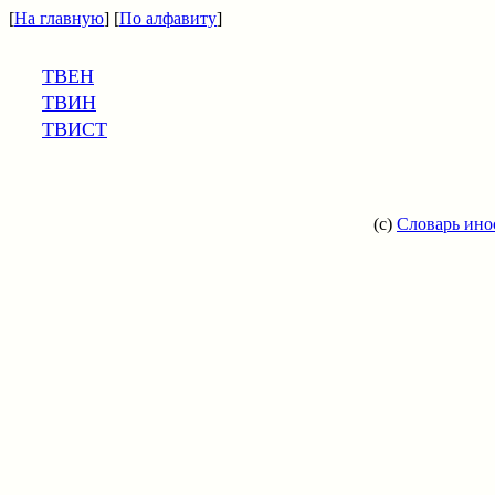
[
На главную
] [
По алфавиту
]
ТВЕН
ТВИН
ТВИСТ
(c)
Словарь ино