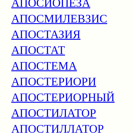
АПОСИОПЕЗА
АПОСМИЛЕВЗИС
АПОСТАЗИЯ
АПОСТАТ
АПОСТЕМА
АПОСТЕРИОРИ
АПОСТЕРИОРНЫЙ
АПОСТИЛАТОР
АПОСТИЛЛАТОР