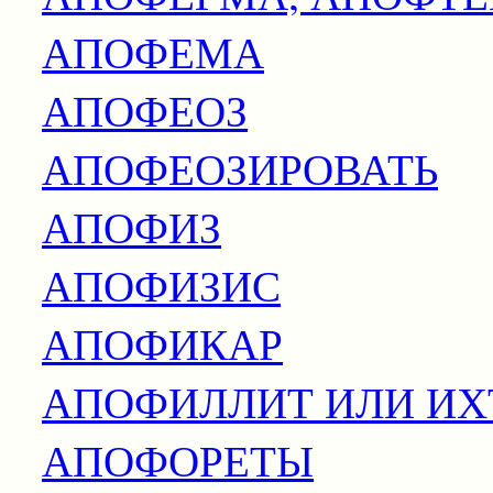
АПОФЕМА
АПОФЕОЗ
АПОФЕОЗИРОВАТЬ
АПОФИЗ
АПОФИЗИС
АПОФИКАР
АПОФИЛЛИТ ИЛИ И
АПОФОРЕТЫ