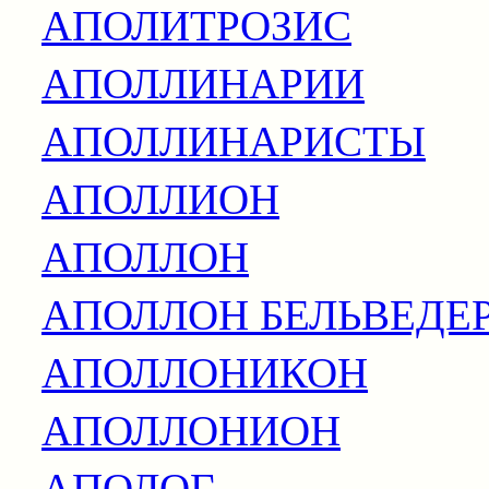
АПОЛИТРОЗИС
АПОЛЛИНАРИИ
АПОЛЛИНАРИСТЫ
АПОЛЛИОН
АПОЛЛОН
АПОЛЛОН БЕЛЬВЕДЕ
АПОЛЛОНИКОН
АПОЛЛОНИОН
АПОЛОГ