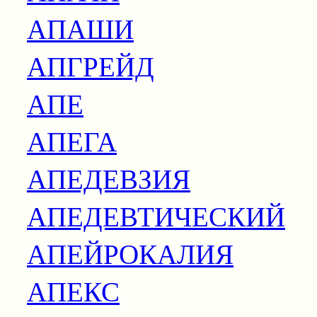
АПАШИ
АПГРЕЙД
АПЕ
АПЕГА
АПЕДЕВЗИЯ
АПЕДЕВТИЧЕСКИЙ
АПЕЙРОКАЛИЯ
АПЕКС