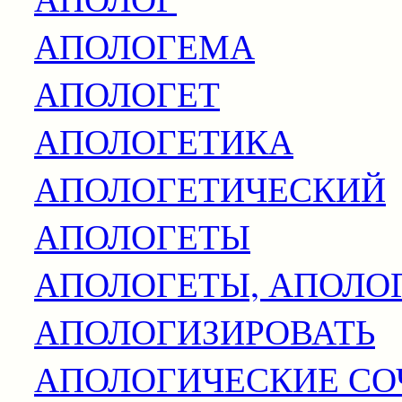
АПОЛОГЕМА
АПОЛОГЕТ
АПОЛОГЕТИКА
АПОЛОГЕТИЧЕСКИЙ
АПОЛОГЕТЫ
АПОЛОГЕТЫ, АПОЛО
АПОЛОГИЗИРОВАТЬ
АПОЛОГИЧЕСКИЕ С