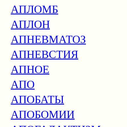
АПЛОМБ
АПЛОН
АПНЕВМАТОЗ
АПНЕВСТИЯ
АПНОЕ
АПО
АПОБАТЫ
АПОБОМИИ