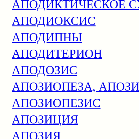
АПОДИКТИЧЕСКОЕ 
АПОДИОКСИС
АПОДИПНЫ
АПОДИТЕРИОН
АПОДОЗИС
АПОЗИОПЕЗА, АПОЗ
АПОЗИОПЕЗИС
АПОЗИЦИЯ
АПОЗИЯ