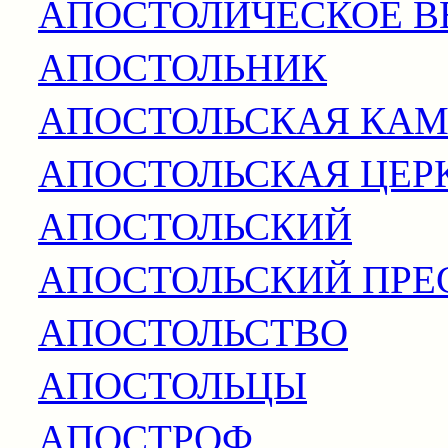
АПОСТОЛИЧЕСКОЕ В
АПОСТОЛЬНИК
АПОСТОЛЬСКАЯ КАМ
АПОСТОЛЬСКАЯ ЦЕР
АПОСТОЛЬСКИЙ
АПОСТОЛЬСКИЙ ПРЕ
АПОСТОЛЬСТВО
АПОСТОЛЬЦЫ
АПОСТРОФ