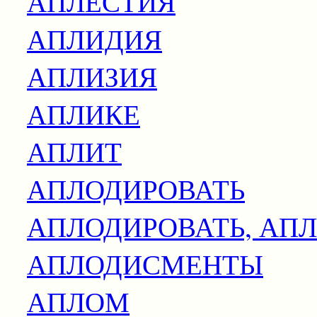
АПЛЕСТИЯ
АПЛИДИЯ
АПЛИЗИЯ
АПЛИКЕ
АПЛИТ
АПЛОДИРОВАТЬ
АПЛОДИРОВАТЬ, АП
АПЛОДИСМЕНТЫ
АПЛОМ