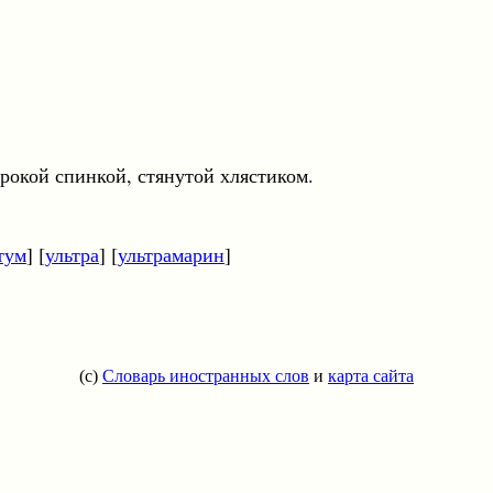
й спинкой, стянутой хлястиком.
тум
] [
ультра
] [
ультрамарин
]
(c)
Словарь иностранных слов
и
карта сайта