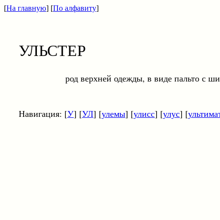
[
На главную
] [
По алфавиту
]
УЛЬСТЕР
род верхней одежды, в виде пальто с широко
Навигация: [
У
] [
УЛ
] [
улемы
] [
улисс
] [
улус
] [
ультима