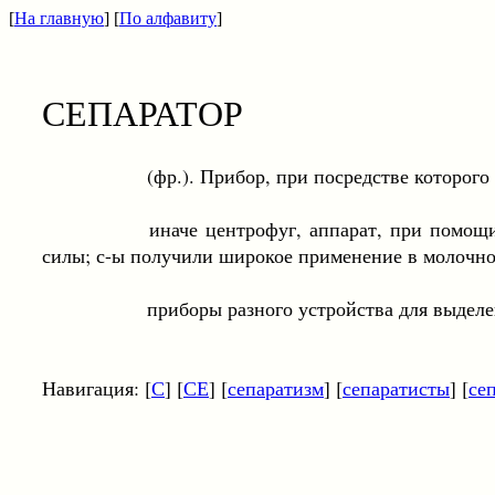
[
На главную
] [
По алфавиту
]
СЕПАРАТОР
(фр.). Прибор, при посредстве которого прои
иначе центрофуг, аппарат, при помощи которо
силы; с-ы получили широкое применение в молочном
приборы разного устройства для выделения сост
Навигация: [
С
] [
СЕ
] [
сепаратизм
] [
сепаратисты
] [
се