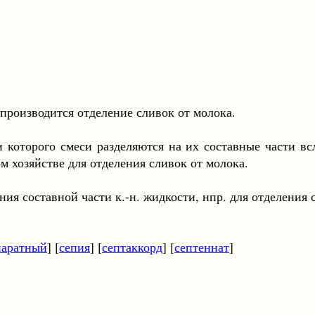
зводится отделение сливок от молока.
го смеси разделяются на их составные части вслед
 хозяйстве для отделения сливок от молока.
авной части к.-н. жидкости, нпр. для отделения сли
паратный
] [
сепия
] [
септаккорд
] [
септеннат
]