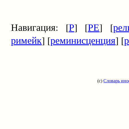
Навигация: [
Р
] [
РЕ
] [
рел
римейк
] [
реминисценция
] [
р
(c)
Словарь ино