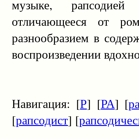
музыке, рапсодией н
отличающееся от ро
разнообразием в содер
воспроизведении вдохно
Навигация: [
Р
] [
РА
] [
р
[
рапсодист
] [
рапсодичес