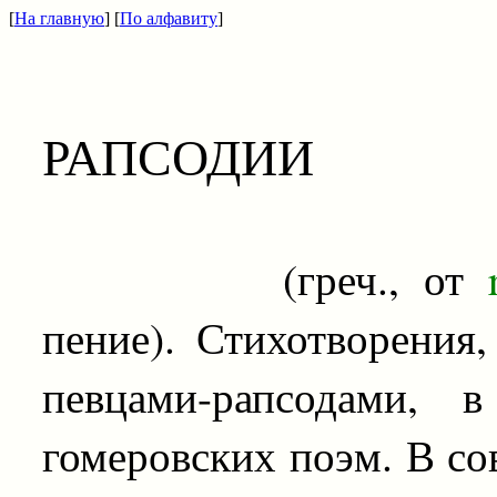
[
На главную
] [
По алфавиту
]
РАПСОДИИ
(греч., от
r
пение). Стихотворения
певцами-рапсодами, 
гомеровских поэм. В с