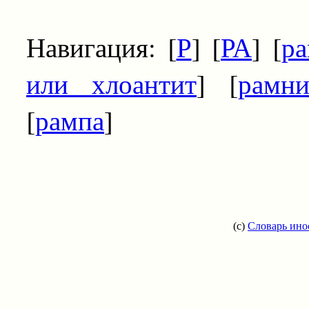
Навигация: [
Р
] [
РА
] [
р
или хлоантит
] [
рамн
[
рампа
]
(c)
Словарь ино