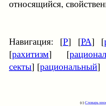
относящийся, свойствен
Навигация: [
Р
] [
РА
] [
[
рахитизм
] [
рациона
секты
] [
рациональный
]
(c)
Словарь ино