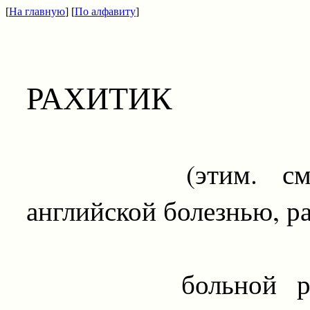
[
На главную
] [
По алфавиту
]
РАХИТИК
(этим. см. пре
английской болезнью, ра
больной рахитиз