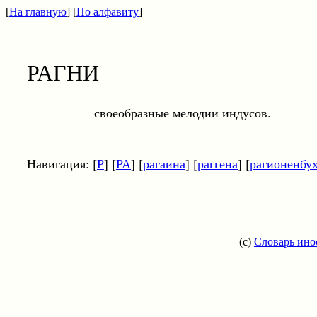
[
На главную
] [
По алфавиту
]
РАГНИ
своеобразные мелодии индусов.
Навигация: [
Р
] [
РА
] [
рагаина
] [
раггена
] [
рагионенбу
(c)
Словарь ино