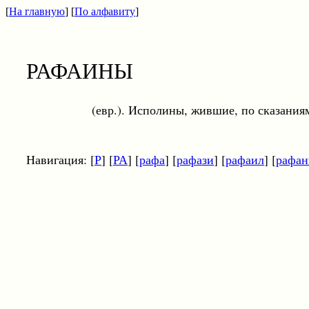
[
На главную
] [
По алфавиту
]
РАФАИНЫ
(евр.). Исполины, жившие, по сказаниям Библ
Навигация: [
Р
] [
РА
] [
рафа
] [
рафази
] [
рафаил
] [
рафан