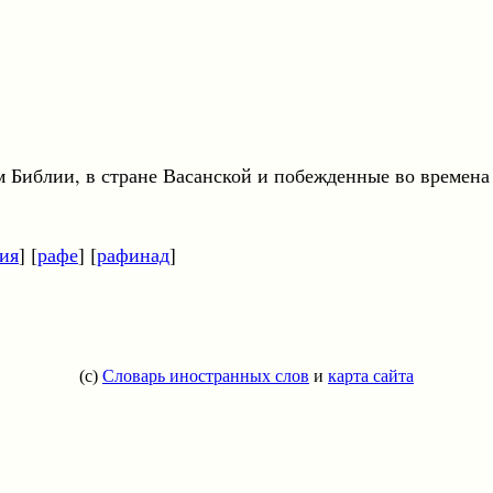
ии, в стране Васанской и побежденные во времена 
ия
] [
рафе
] [
рафинад
]
(c)
Словарь иностранных слов
и
карта сайта