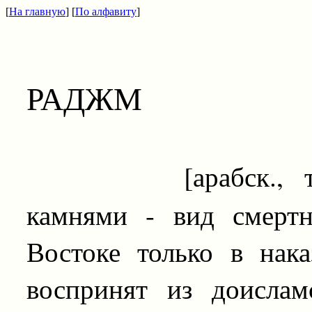
[
На главную
] [
По алфавиту
]
РАДЖМ
[арабск., ту
камнями - вид смерт
Востоке только в нака
воспринят из доислам