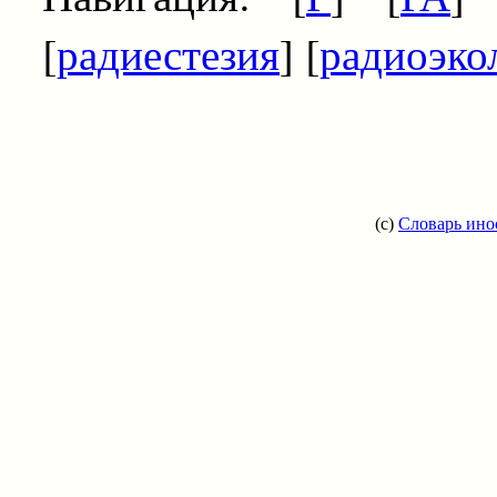
[
радиестезия
] [
радиоэко
(c)
Словарь ино