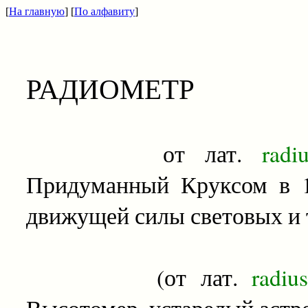
[
На главную
] [
По алфавиту
]
РАДИОМЕТР
от лат.
radiu
Придуманный Круксом в 18
движущей силы световых и 
(от лат.
radiu
Высотомер, устарелый астр