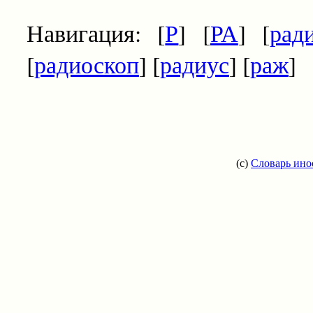
Навигация: [
Р
] [
РА
] [
рад
[
радиоскоп
] [
радиус
] [
раж
]
(c)
Словарь ино