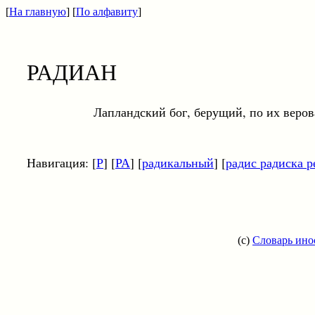
[
На главную
] [
По алфавиту
]
РАДИАН
Лапландский бог, берущий, по их верованию
Навигация: [
Р
] [
РА
] [
радикальный
] [
радис радиска р
(c)
Словарь ино