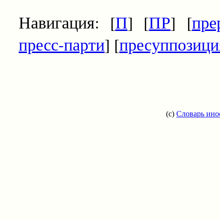
Навигация: [
П
] [
ПР
] [
пре
пресс-парти
] [
пресуппозици
(c)
Словарь ино