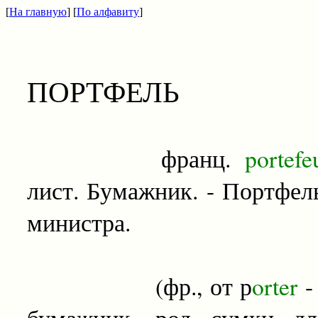
[
На главную
] [
По алфавиту
]
ПОРТФЕЛЬ
франц.
portefeu
лист. Бумажник. - Портфел
министра.
(фр., от р
orter
-
бумажник, род сумки дл