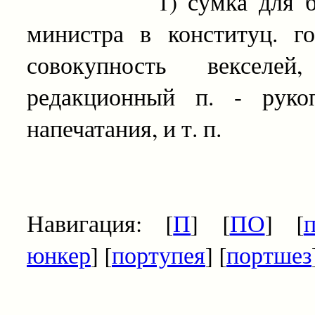
1) сумка для бумаг; 
министра в конституц. го
совокупность векселе
редакционный п. - руко
напечатания, и т. п.
Навигация: [
П
] [
ПО
] [
юнкер
] [
портупея
] [
портшез