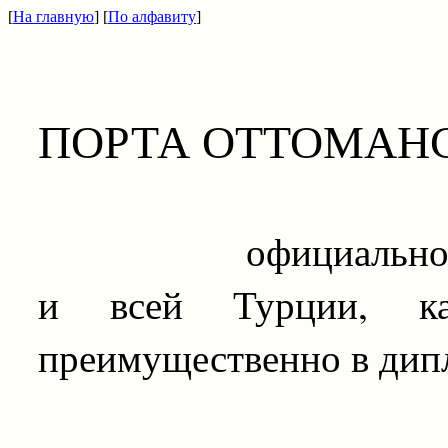
[
На главную
] [
По алфавиту
]
ПОРТА ОТТОМАН
официальное назва
и всей Турции, как
преимущественно в дип