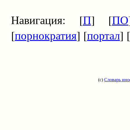
Навигация: [
П
] [
ПО
[
порнократия
] [
портал
] 
(c)
Словарь ино