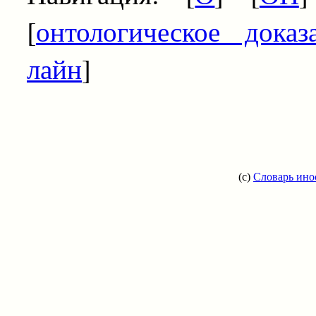
[
онтологическое доказа
лайн
]
(c)
Словарь ино