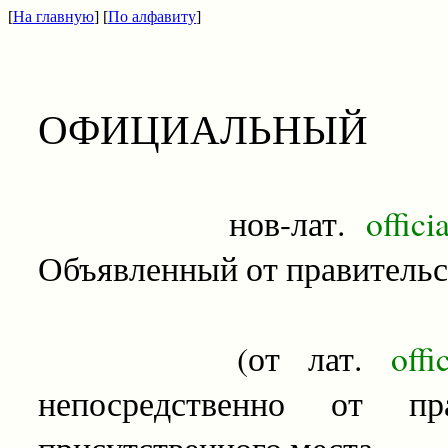
[
На главную
] [
По алфавиту
]
ОФИЦИАЛЬНЫЙ
нов-лат.
officia
Объявленный от правительс
(от лат.
offi
непосредственно от пра
присутственного места.