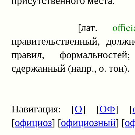
[лат.
offic
правительственный, должн
правил, формальностей
сдержанный (напр., о. тон).
Навигация: [
О
] [
ОФ
] [
[
официоз
] [
официозный
] [
о