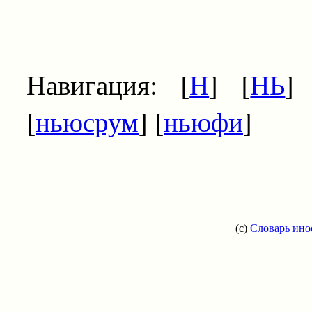
Навигация: [
Н
] [
НЬ
]
[
ньюсрум
] [
ньюфи
]
(c)
Словарь ино