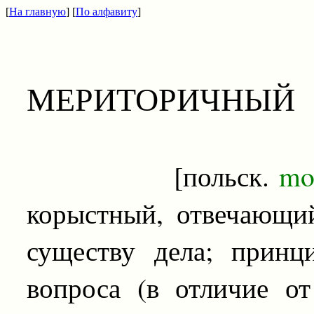
[
На главную
] [
По алфавиту
]
МЕРИТОРИЧНЫЙ
[польск.
mor
корыстный, отвечающи
существу дела; принц
вопроса (в отличие о