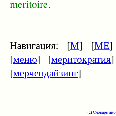
meritoire
.
Навигация: [
М
] [
МЕ
]
[
меню
] [
меритократия
]
[
мерчендайзинг
]
(c)
Словарь ино