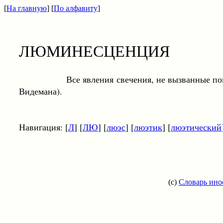
[
На главную
] [
По алфавиту
]
ЛЮМИНЕСЦЕНЦИЯ
Все явления свечения, не вызванные повышен
Видемана).
Навигация: [
Л
] [
ЛЮ
] [
люэс
] [
люэтик
] [
люэтический
(c)
Словарь ино