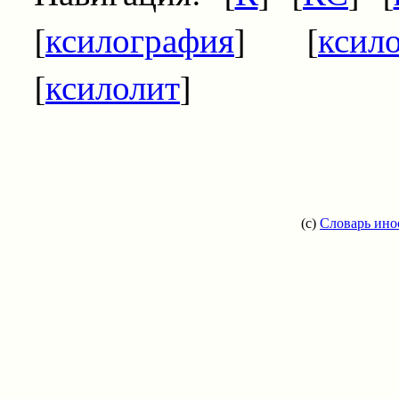
[
ксилография
] [
ксил
[
ксилолит
]
(c)
Словарь ино