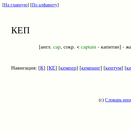
[
На главную
] [
По алфавиту
]
КЕП
[англ.
cap
, сокр. <
captain
- капитан] - ж
Навигация: [
К
] [
КЕ
] [
кемпер
] [
кемпинг
] [
кентум
] [
к
(c)
Словарь ино