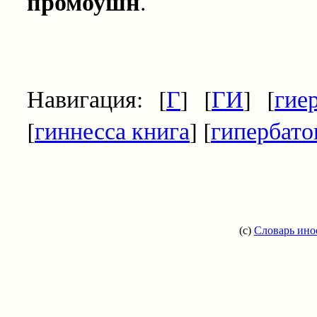
промоушн
.
Навигация: [
Г
] [
ГИ
] [
гие
[
гиннесса книга
] [
гипербато
(c)
Словарь ино