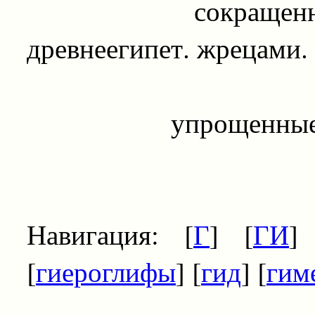
сокращенные ие
древнеегипет. жрецами.
упрощенные египе
Навигация: [
Г
] [
ГИ
]
[
гиероглифы
] [
гид
] [
гим