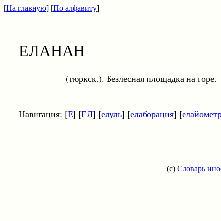
[
На главную
] [
По алфавиту
]
ЕЛАНАН
(тюркск.). Безлесная площадка на горе.
Навигация: [
Е
] [
ЕЛ
] [
елуль
] [
елаборация
] [
елайомет
(c)
Словарь ино