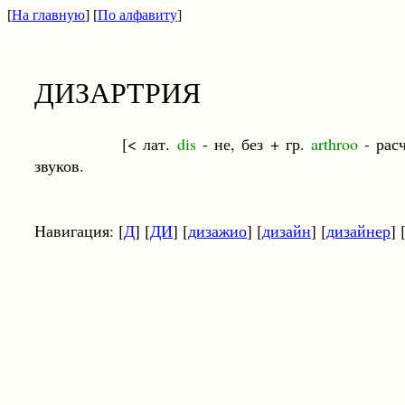
[
На главную
] [
По алфавиту
]
ДИЗАРТРИЯ
[< лат.
dis
- не, без + гр.
arthroo
- рас
звуков.
Навигация: [
Д
] [
ДИ
] [
дизажио
] [
дизайн
] [
дизайнер
] 