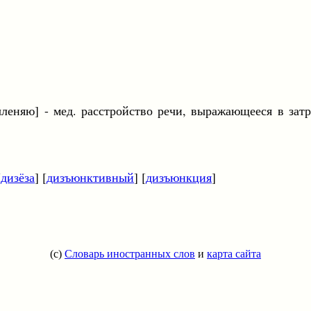
членяю] - мед. расстройство речи, выражающееся в за
[
дизёза
] [
дизъюнктивный
] [
дизъюнкция
]
(c)
Словарь иностранных слов
и
карта сайта