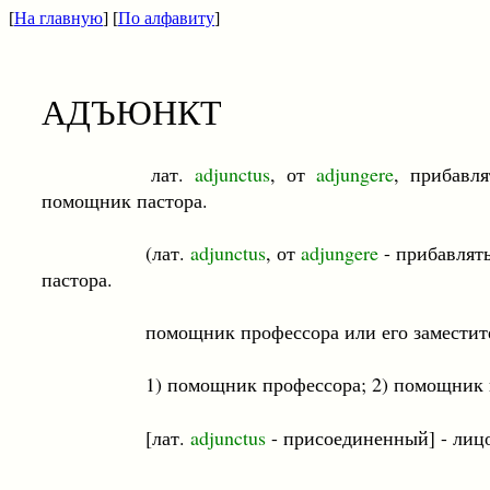
[
На главную
] [
По алфавиту
]
АДЪЮНКТ
лат.
adjunctus
, от
adjungere
, прибавл
помощник пастора.
(лат.
adjunctus
, от
adjungere
- прибавлят
пастора.
помощник профессора или его заместите
1) помощник профессора; 2) помощник пасто
[лат.
adjunctus
- присоединенный] - лиц