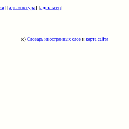
ия
] [
адъюнктура
] [
адюльтер
]
(c)
Словарь иностранных слов
и
карта сайта