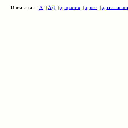
Навигация: [
А
] [
АД
] [
адорация
] [
адрес
] [
адъективац