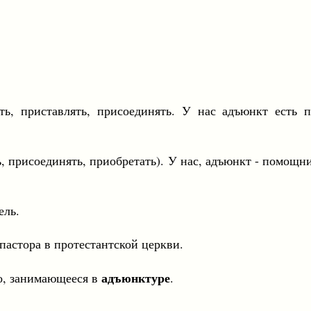
ять, приставлять, присоединять. У нас адъюнкт есть 
ь, присоединять, приобретать). У нас, адъюнкт - помощн
ль.
ра в протестантской церкви.
адъюнктуре
о, занимающееся в
.