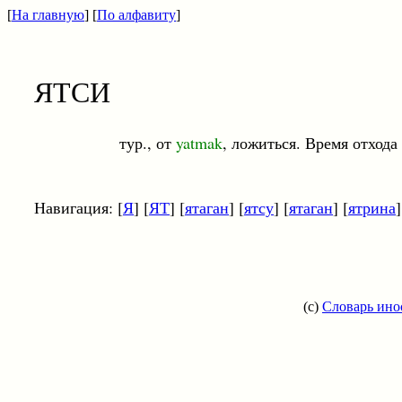
[
На главную
] [
По алфавиту
]
ЯТСИ
тур., от
yatmak
, ложиться. Время отхода 
Навигация: [
Я
] [
ЯТ
] [
ятаган
] [
ятсу
] [
ятаган
] [
ятрина
]
(c)
Словарь ино