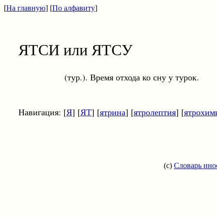
[
На главную
] [
По алфавиту
]
ЯТСИ или ЯТСУ
(тур.). Время отхода ко сну у турок.
Навигация: [
Я
] [
ЯТ
] [
ятрина
] [
ятролептия
] [
ятрохим
(c)
Словарь ино