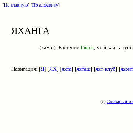
[
На главную
] [
По алфавиту
]
ЯХАНГА
(камч.). Растение
Fucus
; морская капуст
Навигация: [
Я
] [
ЯХ
] [
яхта
] [
яхташ
] [
яхт-клуб
] [
яхон
(c)
Словарь ино