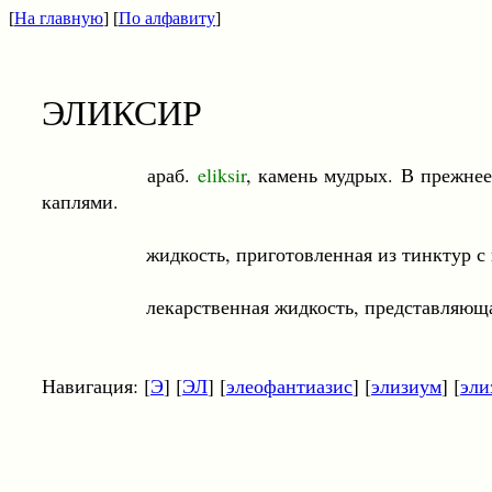
[
На главную
] [
По алфавиту
]
ЭЛИКСИР
араб.
eliksir
, камень мудрых. В прежнее
каплями.
жидкость, приготовленная из тинктур с приба
лекарственная жидкость, представляющая смесь 
Навигация: [
Э
] [
ЭЛ
] [
элеофантиазис
] [
элизиум
] [
эли