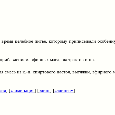
 время целебное питье, которому приписывали особенну
влением. эфирных масл, экстрактов и пр.
из к.-н. спиртового настоя, вытяжки, эфирного мас
зия
] [
элиминация
] [
элинг
] [
эллинизм
]